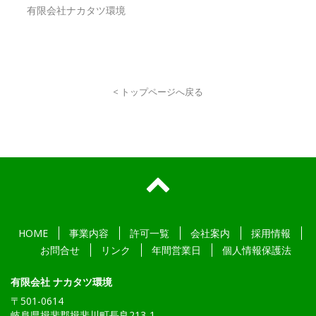
有限会社ナカタツ環境
< トップページへ戻る
HOME
事業内容
許可一覧
会社案内
採用情報
お問合せ
リンク
年間営業日
個人情報保護法
有限会社 ナカタツ環境
〒501-0614
岐阜県揖斐郡揖斐川町長良213-1